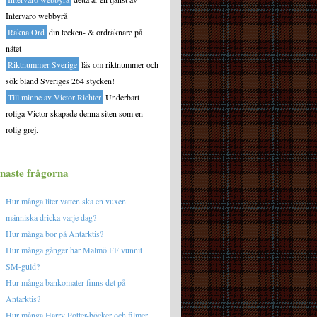
Intervaro webbyrå
Räkna Ord
din tecken- & ordräknare på
nätet
Riktnummer Sverige
läs om riktnummer och
sök bland Sveriges 264 stycken!
Till minne av Victor Richter
Underbart
roliga Victor skapade denna siten som en
rolig grej.
naste frågorna
Hur många liter vatten ska en vuxen
människa dricka varje dag?
Hur många bor på Antarktis?
Hur många gånger har Malmö FF vunnit
SM-guld?
Hur många bankomater finns det på
Antarktis?
Hur många Harry Potter-böcker och filmer