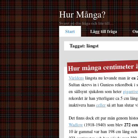
Hur Många?
Svaret på din fråga och lite till…
Start
Lägg till fråga
Om
Taggat: längst
Hur många centimeter ä
ca 
Världens
längsta nu levande man är
Sultan skrevs in i Guniess rekordbok i 
en sällsynt sjukdom som heter
gigantis
rekordet är han ytterligare ca 5 cm län
inaktivera hans
celler
så att han slutar v
Det finns dock ett par män genom hist
272 cen
Wadlow
(1918-1940) som blev
10 år gammal var han 198 cm lång och 