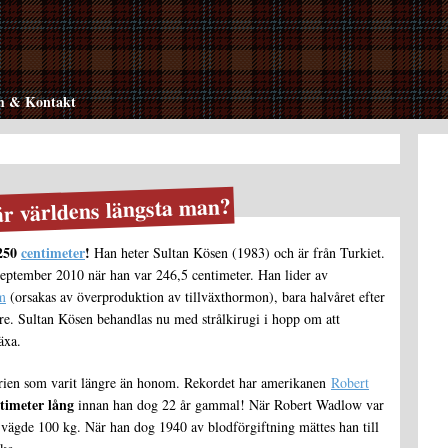
 & Kontakt
r världens längsta man?
250
centimeter
!
Han heter Sultan Kösen (1983) och är från Turkiet.
september 2010 när han var 246,5 centimeter. Han lider av
m
(orsakas av överproduktion av tillväxthormon), bara halvåret efter
gre. Sultan Kösen behandlas nu med strålkirugi i hopp om att
äxa.
orien som varit längre än honom. Rekordet har amerikanen
Robert
timeter lång
innan han dog 22 år gammal! När Robert Wadlow var
vägde 100 kg. När han dog 1940 av blodförgiftning mättes han till