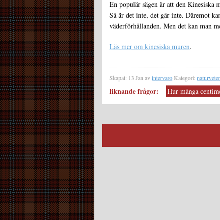
En populär sägen är att den Kinesiska 
Så är det inte, det går inte. Däremot k
väderförhållanden. Men det kan man m
Läs mer om kinesiska muren
.
Skapat: 13 Jan av
intervaro
Kategori:
naturvete
liknande frågor:
Hur många centime