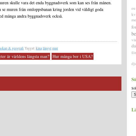
muren skulle vara det enda byggnadsverk som kan ses från månen.
eu
an se muren från omloppsbanan kring jorden vid väldigt goda
kv
ed många andra byggnadsverk också.
me
fo
be
vä
da
nskap & geografi
Taggat:
kina
längst
mur
fö
ter är världens längsta man?
Hur många bor i USA?
dj
Sö
Sök
Lä