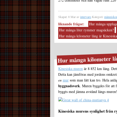
272 centimeter och han vägde runt 220
Skapat: 8 Mar av
intervaro
Kategori:
människo
liknande frågor:
Hur många upplago
Hur många liter rymmer magsäcken?
Hur många kilometer lång är Kinesisk
Hur många kilometer l
Kinesiska muren
är 8 852 km lång. Dett
Detta kan jämföras med jordens omkret
en
mur
som man lätt kan tro. Hela anl
byggnadsverk
. Muren byggdes för att 
byggts med jämna avstånd längs muren
Kinesiska murens synlighet från 