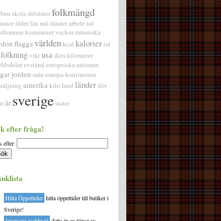
folkmängd
ben
skola
delstater
innor
ålder
län
mil
ränder
arbete
tid
dlemmar
kommuner
veckor
människa
världen
kalorier
rdon
flagga
kcal
tal
folkning
usa
vikt
ikea
kilometer
rldsdelar
avstånd
europeiska unionen
gar
jorden
män
europa
kontinenter
länder
amerika
rsäljning
kilo
land
dör
sverige
år
ur
stater
k efter fråga!
 efter:
nklista
Hitta Öppettider
hitta öppettider till butiker i
Sverige!
Intervaro webbyrå
detta är en tjänst av