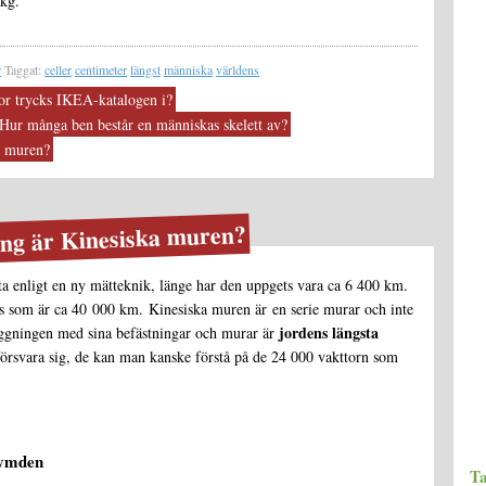
 kg.
r
Taggat:
celler
centimeter
längst
människa
världens
r trycks IKEA-katalogen i?
Hur många ben består en människas skelett av?
a muren?
ång är Kinesiska muren?
a enligt en ny mätteknik, länge har den uppgets vara ca 6 400 km.
s som är ca 40 000 km. Kinesiska muren är en serie murar och inte
jordens längsta
äggningen med sina befästningar och murar är
försvara sig, de kan man kanske förstå på de 24 000 vakttorn som
!
rymden
T