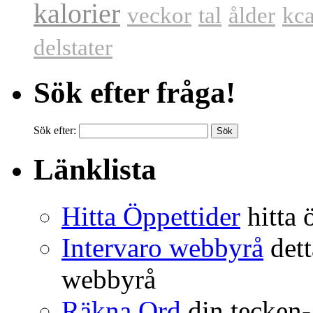
kalorier
veckor
tal
ålder
kca
delstater
Sök efter fråga!
Sök efter:
Länklista
Hitta Öppettider
hitta ö
Intervaro webbyrå
dett
webbyrå
Räkna Ord
din tecken-