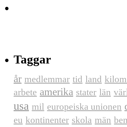
Taggar
år
medlemmar
tid
land
kilom
amerika
arbete
stater
län
vär
usa
mil
europeiska unionen
eu
kontinenter
skola
män
be