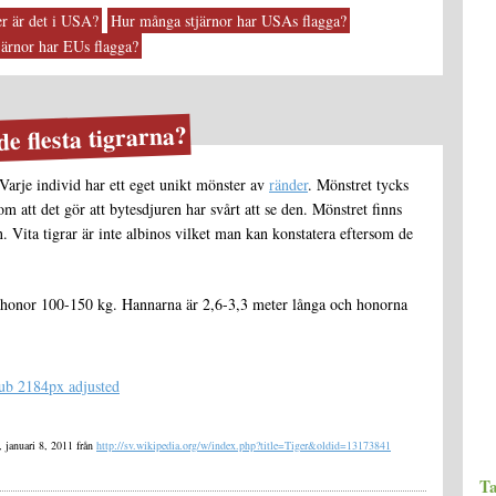
r är det i USA?
Hur många stjärnor har USAs flagga?
ärnor har EUs flagga?
e flesta tigrarna?
 Varje individ har ett eget unikt mönster av
ränder
. Mönstret tycks
m att det gör att bytesdjuren har svårt att se den. Mönstret finns
. Vita tigrar är inte albinos vilket man kan konstatera eftersom de
honor 100-150 kg. Hannarna är 2,6-3,3 meter långa och honorna
 januari 8, 2011 från
http://sv.wikipedia.org/w/index.php?title=Tiger&oldid=13173841
T