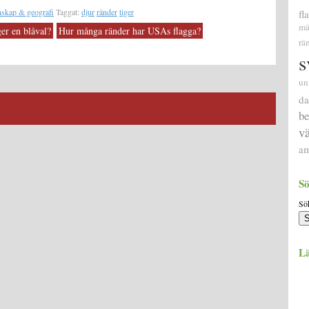
nskap & geografi
Taggat:
djur
ränder
tiger
fl
mä
er en blåval?
Hur många ränder har USAs flagga?
rä
s
un
da
be
v
am
Sö
Sök
Lä