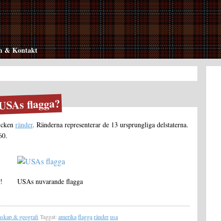
 & Kontakt
USAs flagga?
ycken
ränder
. Ränderna representerar de 13 ursprungliga delstaterna.
60.
!
USAs nuvarande flagga
nskap & geografi
Taggat:
amerika
flagga
ränder
usa