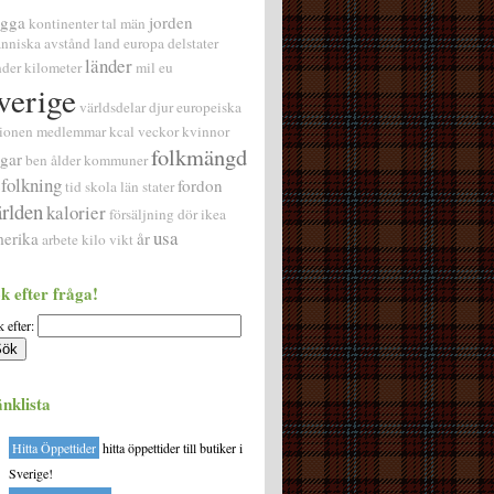
agga
jorden
kontinenter
tal
män
nniska
avstånd
land
europa
delstater
länder
nder
kilometer
mil
eu
verige
världsdelar
djur
europeiska
ionen
medlemmar
kcal
veckor
kvinnor
folkmängd
gar
ben
ålder
kommuner
folkning
fordon
tid
skola
län
stater
ärlden
kalorier
försäljning
dör
ikea
usa
erika
år
arbete
kilo
vikt
k efter fråga!
 efter:
nklista
Hitta Öppettider
hitta öppettider till butiker i
Sverige!