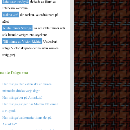
Intervaro webbyrå
detta är en tjänst av
Intervaro webbyrå
Räkna Ord
din tecken- & ordräknare på
nätet
Riktnummer Sverige
läs om riktnummer och
sök bland Sveriges 264 stycken!
Till minne av Victor Richter
Underbart
roliga Victor skapade denna siten som en
rolig grej.
naste frågorna
Hur många liter vatten ska en vuxen
människa dricka varje dag?
Hur många bor på Antarktis?
Hur många gånger har Malmö FF vunnit
SM-guld?
Hur många bankomater finns det på
Antarktis?