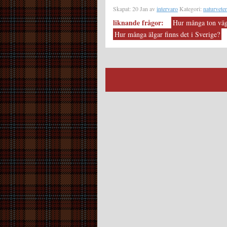
Skapat: 20 Jan av
intervaro
Kategori:
naturvete
liknande frågor:
Hur många ton väg
Hur många älgar finns det i Sverige?