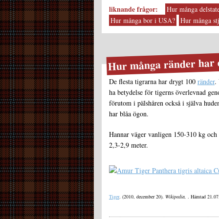
liknande frågor:
Hur många delstate
Hur många bor i USA?
Hur många stj
Hur många ränder har d
De flesta tigrarna har drygt 100
ränder
.
ha betydelse för tigerns överlevnad geno
förutom i pälshåren också i själva huden
har blåa ögon.
Hannar väger vanligen 150-310 kg och 
2,3-2,9 meter.
Tiger
. (2010, december 20).
Wikipedia,
. Hämtad 21.07,