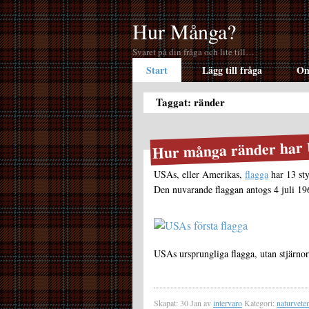
Hur Många?
Svaret på din fråga och lite till…
Start
Lägg till fråga
Om
Taggat: ränder
Hur många ränder har 
USAs, eller Amerikas,
flagga
har 13 st
Den nuvarande flaggan antogs 4 juli 19
USAs ursprungliga flagga, utan stjärnor
Skapat: 30 Jan av
intervaro
Kategori:
naturvete